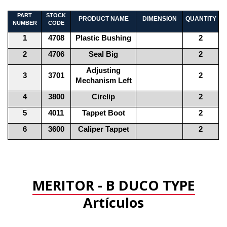
PART
STOCK
PRODUCT NAME
DIMENSION
QUANTITY
NUMBER
CODE
1
4708
Plastic Bushing
2
2
4706
Seal Big
2
Adjusting
3
3701
2
Mechanism Left
4
3800
Circlip
2
5
4011
Tappet Boot
2
6
3600
Caliper Tappet
2
MERITOR - B DUCO TYPE
Artículos