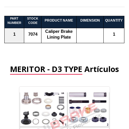
PART
STOCK
PRODUCT NAME
DIMENSION
QUANTITY
NUMBER
CODE
Caliper Brake
1
7074
1
Lining Plate
MERITOR - D3 TYPE
Artículos